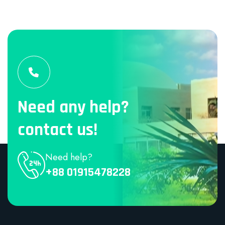
Need any help?
contact us!
Need help?
+88 01915478228