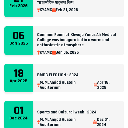
আন্তর্জাতিক মাতৃভাষা দিবস
Feb 2026
KYAMC
Feb 21, 2026
06
Common Room of Khwaja Yunus Ali Medical
College was inaugurated in a warm and
Jan 2026
enthusiastic atmosphere
KYAMC
Jan 06, 2026
18
BMDC ELECTION - 2024
Apr 2025
M. M. Amjad Hussain
Apr 18,
Auditorium
2025
01
Sports and Cultural week - 2024
Dec 2024
M. M. Amjad Hussain
Dec 01,
Auditorium
2024