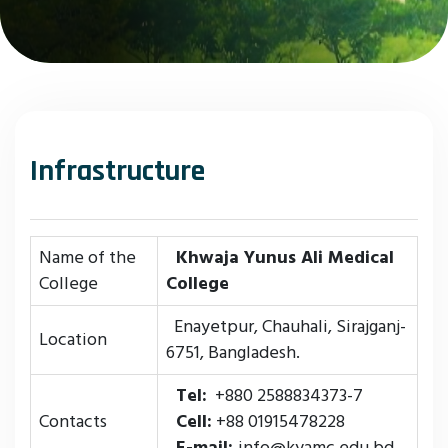
Infrastructure
Name of the
Khwaja Yunus Ali Medical
College
College
Enayetpur, Chauhali, Sirajganj-
Location
6751, Bangladesh.
Tel:
+880 2588834373-7
Contacts
Cell:
+88 01915478228
E-mail:
info@kyamc.edu.bd